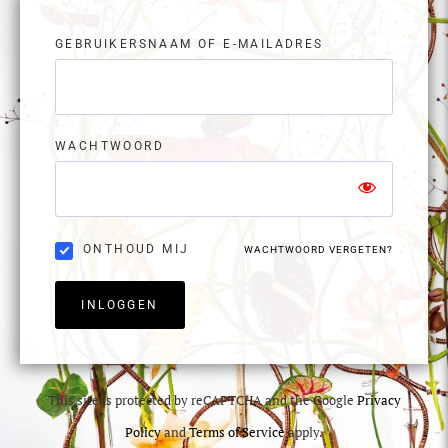
GEBRUIKERSNAAM OF E-MAILADRES
WACHTWOORD
ONTHOUD MIJ
WACHTWOORD VERGETEN?
INLOGGEN
This site is protected by reCAPTCHA and the Google
Privacy
Policy
and
Terms of Service
apply.