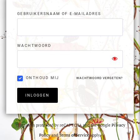
GEBRUIKERSNAAM OF E-MAILADRES
WACHTWOORD
ONTHOUD MIJ
WACHTWOORD VERGETEN?
INLOGGEN
This site is protected by reCAPTCHA and the Google
Privacy
Policy
and
Terms of Service
apply.