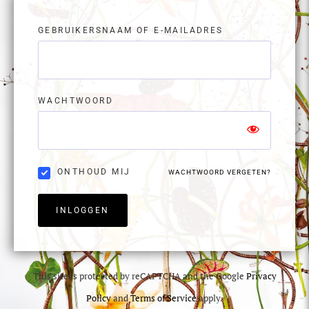
GEBRUIKERSNAAM OF E-MAILADRES
WACHTWOORD
ONTHOUD MIJ
WACHTWOORD VERGETEN?
INLOGGEN
This site is protected by reCAPTCHA and the Google
Privacy
Policy
and
Terms of Service
apply.