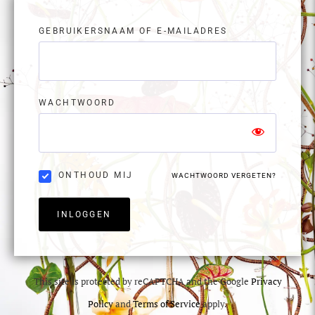
GEBRUIKERSNAAM OF E-MAILADRES
WACHTWOORD
ONTHOUD MIJ
WACHTWOORD VERGETEN?
INLOGGEN
This site is protected by reCAPTCHA and the Google
Privacy
Policy
and
Terms of Service
apply.