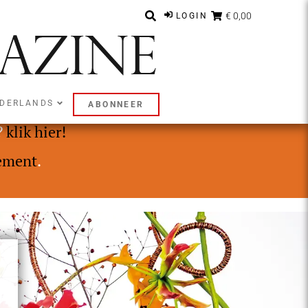
€ 0,00
LOGIN
DERLANDS
ABONNEER
ly of Premium abonnement.
?
klik hier!
ement
.