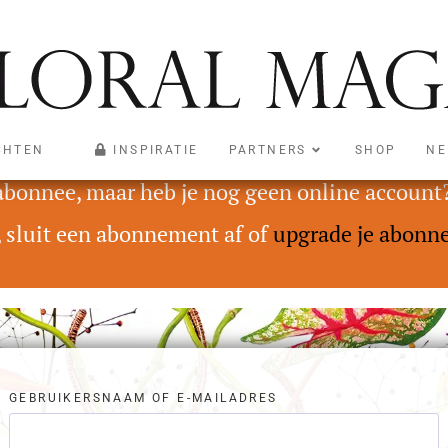
CHTEN
INSPIRATIE
PARTNERS
SHOP
NE
oegankelijk voor abonnees met een Digital On
 abonnee, maar heb je nog geen online account
, sluit een abonnement af of
upgrade je abonn
GEBRUIKERSNAAM OF E-MAILADRES