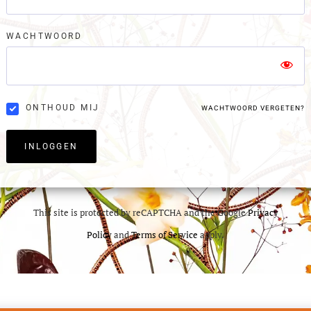
WACHTWOORD
ONTHOUD MIJ
WACHTWOORD VERGETEN?
INLOGGEN
This site is protected by reCAPTCHA and the Google
Privacy
Policy
and
Terms of Service
apply.