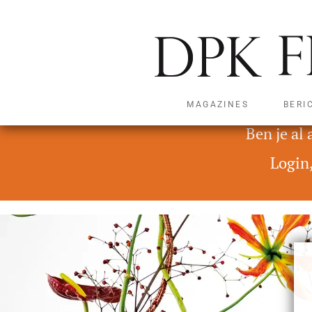
MAGAZINES
BERI
Deze content is alleen t
Ben je al
Login