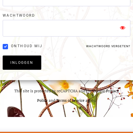
WACHTWOORD
ONTHOUD MIJ
WACHTWOORD VERGETEN?
INLOGGEN
This site is protected by reCAPTCHA and the Google
Privacy
Policy
and
Terms of Service
apply.