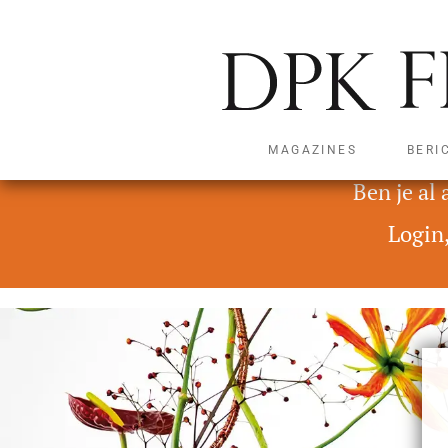
MAGAZINES
BERI
Deze content is alleen t
Ben je al
Login