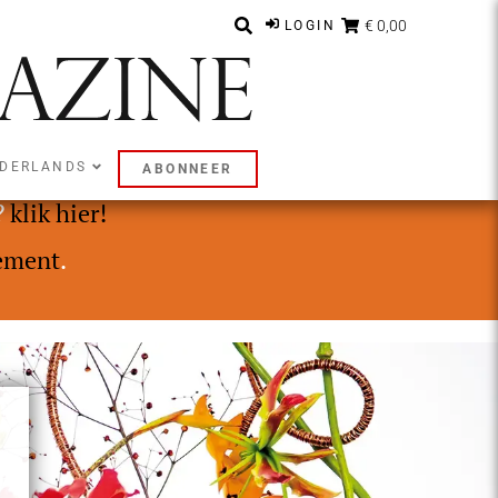
€ 0,00
LOGIN
DERLANDS
ABONNEER
ly of Premium abonnement.
?
klik hier!
ement
.