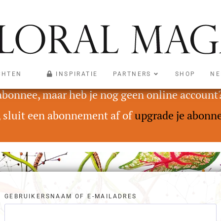
CHTEN
INSPIRATIE
PARTNERS
SHOP
NE
oegankelijk voor abonnees met een Digital On
 abonnee, maar heb je nog geen online account
, sluit een abonnement af of
upgrade je abonn
GEBRUIKERSNAAM OF E-MAILADRES