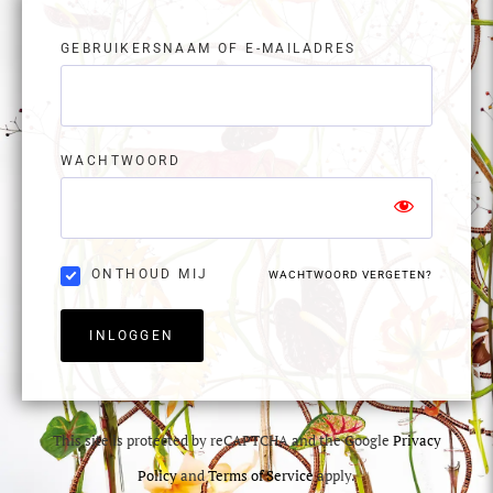
GEBRUIKERSNAAM OF E-MAILADRES
WACHTWOORD
ONTHOUD MIJ
WACHTWOORD VERGETEN?
INLOGGEN
This site is protected by reCAPTCHA and the Google
Privacy
Policy
and
Terms of Service
apply.