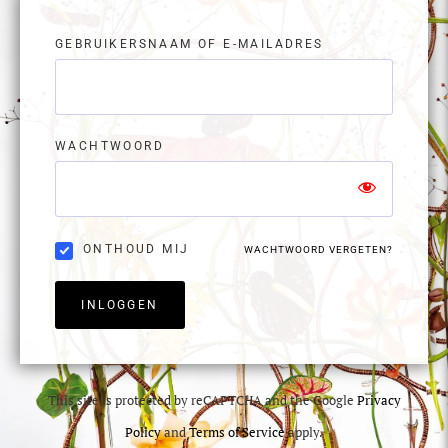
GEBRUIKERSNAAM OF E-MAILADRES
WACHTWOORD
ONTHOUD MIJ
WACHTWOORD VERGETEN?
INLOGGEN
This site is protected by reCAPTCHA and the Google
Privacy
Policy
and
Terms of Service
apply.