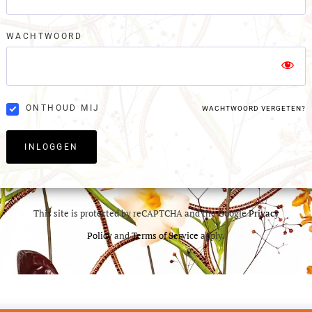
WACHTWOORD
ONTHOUD MIJ
WACHTWOORD VERGETEN?
INLOGGEN
This site is protected by reCAPTCHA and the Google
Privacy
Policy
and
Terms of Service
apply.