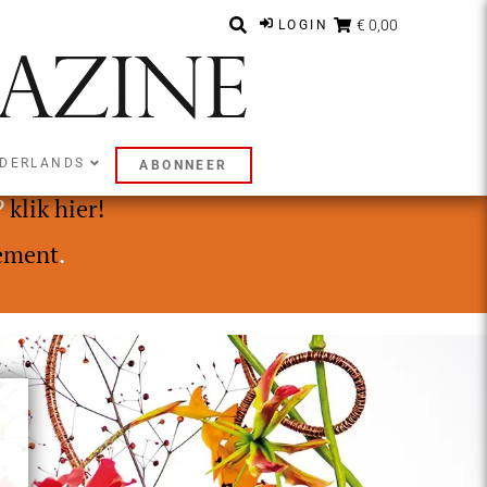
€ 0,00
LOGIN
DERLANDS
ABONNEER
ly of Premium abonnement.
?
klik hier!
ement
.