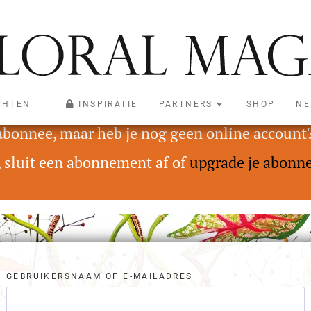
CHTEN
INSPIRATIE
PARTNERS
SHOP
NE
oegankelijk voor abonnees met een Digital On
 abonnee, maar heb je nog geen online account
, sluit een abonnement af of
upgrade je abonn
GEBRUIKERSNAAM OF E-MAILADRES