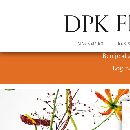
MAGAZINES
BERI
Deze content is alleen t
Ben je al
Login