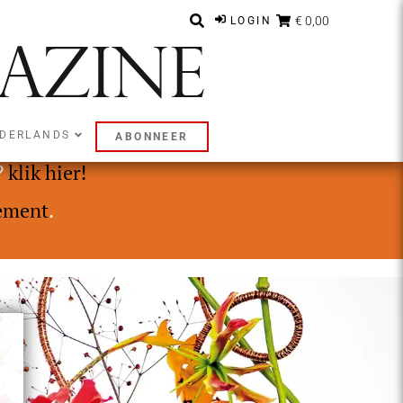
€ 0,00
LOGIN
DERLANDS
ABONNEER
ly of Premium abonnement.
?
klik hier!
ement
.