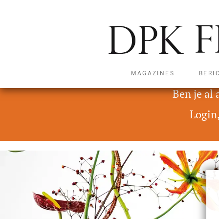
MAGAZINES
BERI
Deze content is alleen t
Ben je al
Login