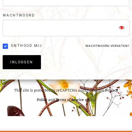
WACHTWOORD
ONTHOUD MIJ
WACHTWOORD VERGETEN?
INLOGGEN
This site is protected by reCAPTCHA and the Google
Privacy
Policy
and
Terms of Service
apply.