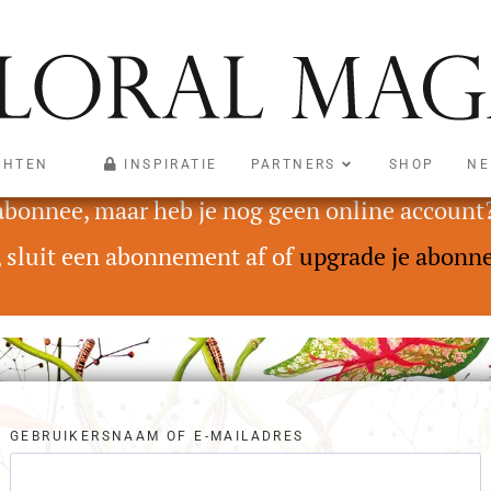
CHTEN
INSPIRATIE
PARTNERS
SHOP
NE
oegankelijk voor abonnees met een Digital On
 abonnee, maar heb je nog geen online account
, sluit een abonnement af of
upgrade je abonn
GEBRUIKERSNAAM OF E-MAILADRES