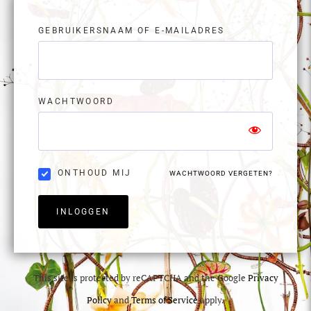
GEBRUIKERSNAAM OF E-MAILADRES
WACHTWOORD
ONTHOUD MIJ
WACHTWOORD VERGETEN?
INLOGGEN
This site is protected by reCAPTCHA and the Google
Privacy
Policy
and
Terms of Service
apply.