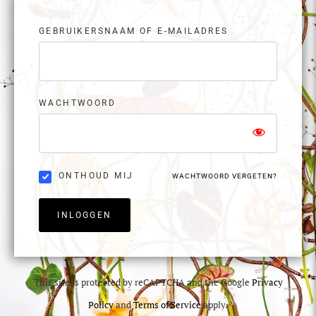
GEBRUIKERSNAAM OF E-MAILADRES
WACHTWOORD
ONTHOUD MIJ
WACHTWOORD VERGETEN?
INLOGGEN
This site is protected by reCAPTCHA and the Google
Privacy
Policy
and
Terms of Service
apply.