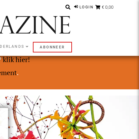
€ 0,00
LOGIN
DERLANDS
ABONNEER
ly of Premium abonnement.
?
klik hier!
ement
.