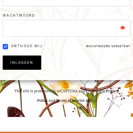
WACHTWOORD
ONTHOUD MIJ
WACHTWOORD VERGETEN?
INLOGGEN
This site is protected by reCAPTCHA and the Google
Privacy
Policy
and
Terms of Service
apply.