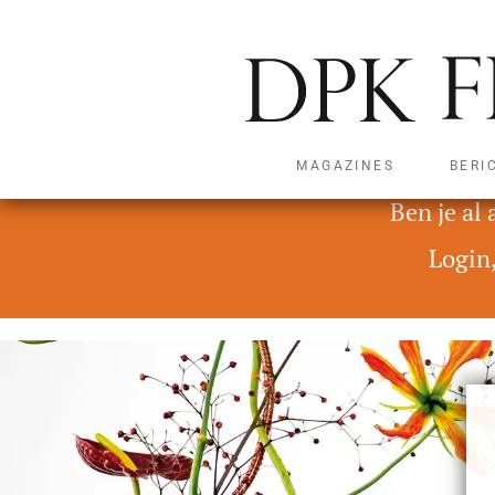
MAGAZINES
BERI
Deze content is alleen t
Ben je al
Login