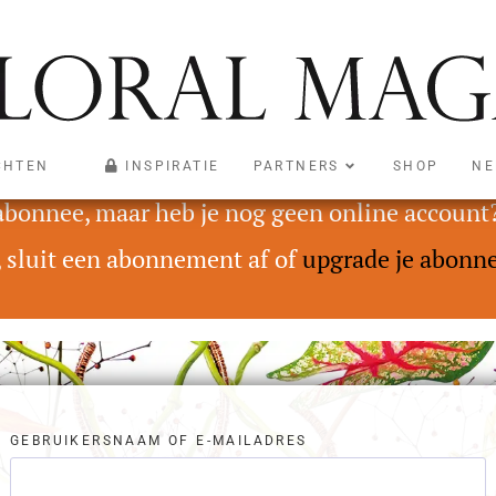
CHTEN
INSPIRATIE
PARTNERS
SHOP
NE
oegankelijk voor abonnees met een Digital On
 abonnee, maar heb je nog geen online account
, sluit een abonnement af of
upgrade je abonn
GEBRUIKERSNAAM OF E-MAILADRES