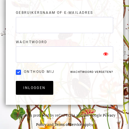
GEBRUIKERSNAAM OF E-MAILADRES
WACHTWOORD
ONTHOUD MIJ
WACHTWOORD VERGETEN?
INLOGGEN
This site is protected by reCAPTCHA and the Google
Privacy
Policy
and
Terms of Service
apply.