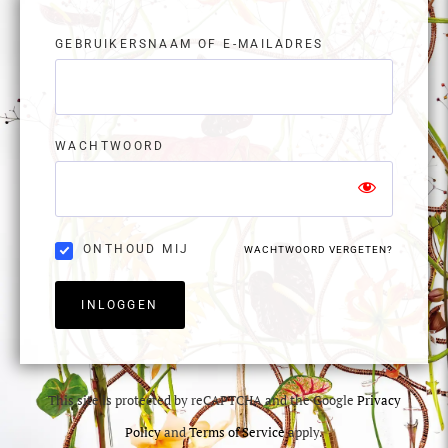
GEBRUIKERSNAAM OF E-MAILADRES
WACHTWOORD
ONTHOUD MIJ
WACHTWOORD VERGETEN?
INLOGGEN
This site is protected by reCAPTCHA and the Google
Privacy
Policy
and
Terms of Service
apply.