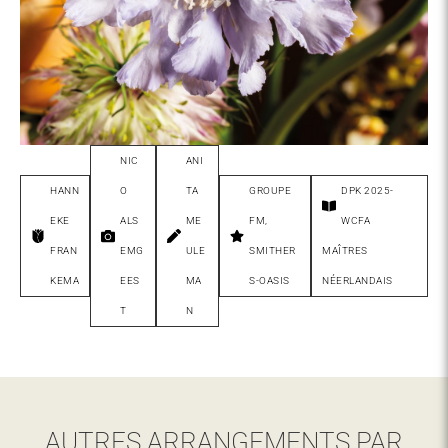
NIC
ANI
HANN
O
TA
GROUPE
DPK
2025-
EKE
ALS
ME
FM
,
WCFA
FRAN
EMG
ULE
SMITHER
MAÎTRES
KEMA
EES
MA
S-OASIS
NÉERLANDAIS
T
N
AUTRES ARRANGEMENTS PAR