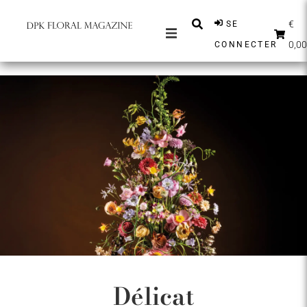
€
SE
0,00
CONNECTER
MAGAZINES
MESSAGES
INSPIRATION
PARTENAIRES
BOUTIQUE
FRANÇAIS
S'ABONNER
Délicat