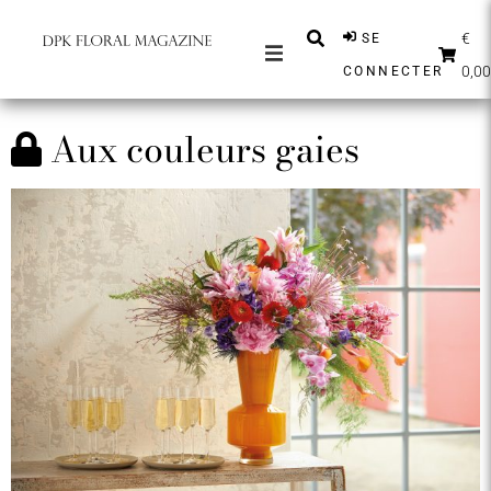
€
SE
0,00
CONNECTER
MAGAZINES
Aux couleurs gaies
MESSAGES
INSPIRATION
PARTENAIRES
BOUTIQUE
FRANÇAIS
S'ABONNER