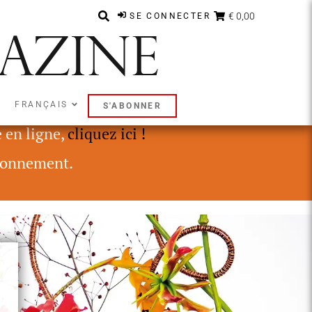
€ 0,00
SE CONNECTER
FRANÇAIS
S'ABONNER
t Digital Only ou Premium.
 en ligne,
cliquez ici !
onnement.