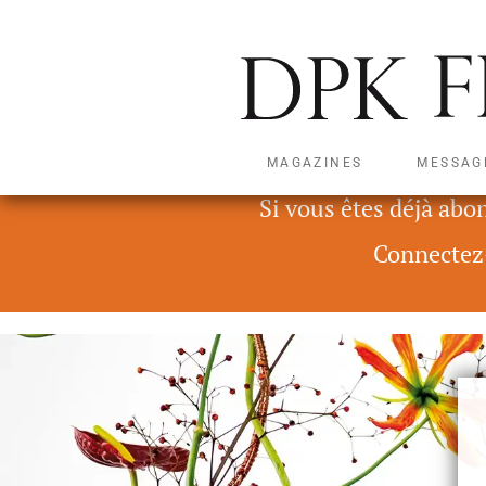
MAGAZINES
MESSAG
Ce contenu n'est accessib
Si vous êtes déjà abo
Connectez