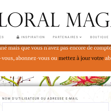
ES
INSPIRATION
PARTENAIRES
BOUTIQUE
le qu'aux abonnés ayant souscrit un abonnemen
nné mais que vous n'avez pas encore de compte
-vous, abonnez-vous ou
mettez à jour votre
ab
NOM D'UTILISATEUR OU ADRESSE E-MAIL