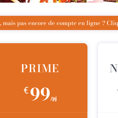
 mais pas encore de compte en ligne ? Cliqu
PRIME
N
99
€
/pj