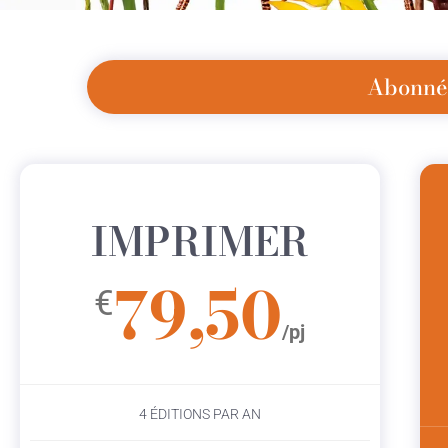
Abonné,
IMPRIMER
79,50
€
/pj
4 ÉDITIONS PAR AN