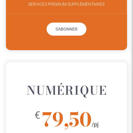
SERVICES PREMIUM SUPPLÉMENTAIRES
S'ABONNER
NUMÉRIQUE
79,50
€
/pj