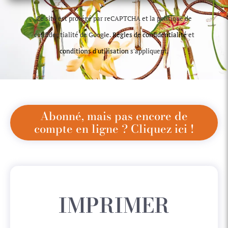
Ce site est protégé par reCAPTCHA et la politique de
confidentialité de Google.
Règles de confidentialité
et
conditions d'utilisation
s'appliquent.
Abonné, mais pas encore de
compte en ligne ? Cliquez ici !
IMPRIMER