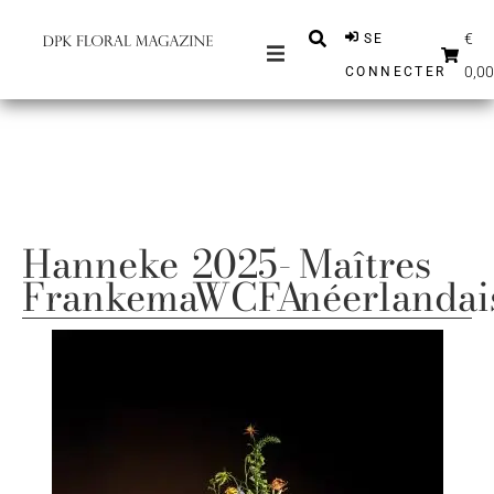
€
SE
0,00
CONNECTER
MAGAZINES
MESSAGES
INSPIRATION
PARTENAIRES
Hanneke
2025-
Maîtres
BOUTIQUE
Frankema
WCFA
néerlandai
FRANÇAIS
S'ABONNER