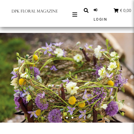
€ 0,00
LOGIN
MAGAZINES
BERICHTEN
INSPIRATIE
PARTNERS
SHOP
NEDERLANDS
ABONNEER