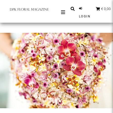
€ 0,00
LOGIN
MAGAZINES
BERICHTEN
INSPIRATIE
PARTNERS
SHOP
NEDERLANDS
ABONNEER