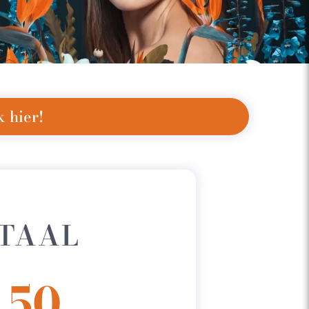
 hier!
ITAAL
,50