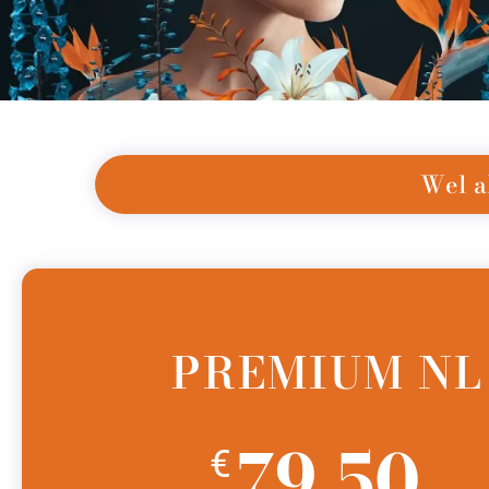
Wel a
PREMIUM NL
79,50
€