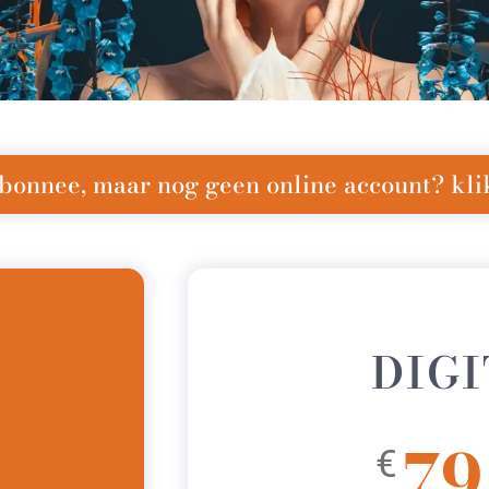
bonnee, maar nog geen online account? klik
DIG
79
€