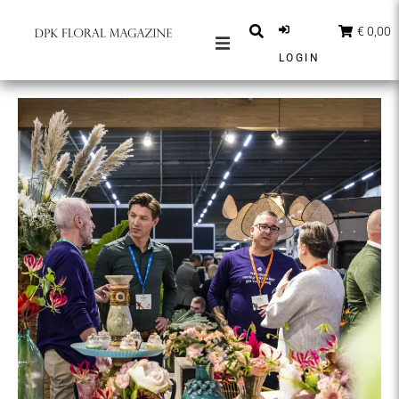
€ 0,00
LOGIN
MAGAZINES
BERICHTEN
INSPIRATIE
PARTNERS
SHOP
NEDERLANDS
ABONNEER