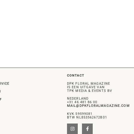
CONTACT
RVICE
DPK FLORAL MAGAZINE
IS EEN UITGAVE VAN
TPK MEDIA & EVENTS BV
N
NEDERLAND
F
+31 46 481 86 00
MAIL@DPKFLORALMAGAZINE.COM
KVK 59599081
BTW NL853562672B01