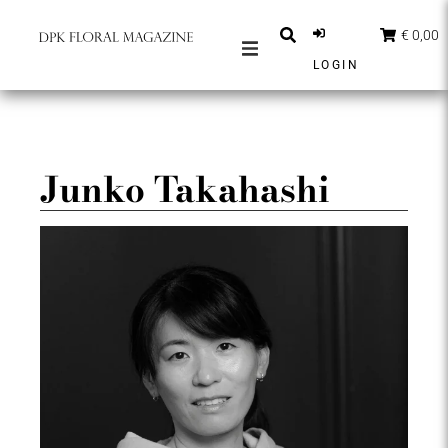
€ 0,00
LOGIN
MAGAZINES
BERICHTEN
INSPIRATIE
Junko Takahashi
PARTNERS
SHOP
NEDERLANDS
ABONNEER