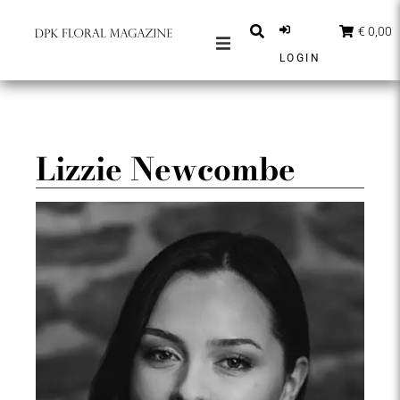
€ 0,00
LOGIN
MAGAZINES
BERICHTEN
INSPIRATIE
Lizzie Newcombe
PARTNERS
SHOP
NEDERLANDS
ABONNEER