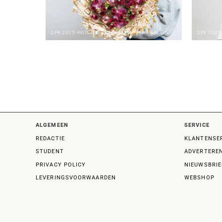
DPK
2025-4
WINTER & CHRISTMAS INSPIRATION
DPK
2025
ALGEMEEN
SERVICE
REDACTIE
KLANTENSE
STUDENT
ADVERTERE
PRIVACY POLICY
NIEUWSBRIE
LEVERINGSVOORWAARDEN
WEBSHOP