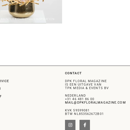
-4
WINTER & CHRISTMAS INSPIRATION
CONTACT
RVICE
DPK FLORAL MAGAZINE
IS EEN UITGAVE VAN
TPK MEDIA & EVENTS BV
N
NEDERLAND
F
+31 46 481 86 00
MAIL@DPKFLORALMAGAZINE.COM
KVK 59599081
BTW NL853562672B01