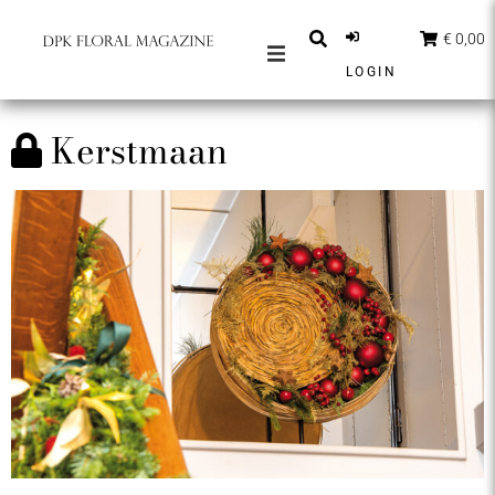
€ 0,00
LOGIN
MAGAZINES
Kerstmaan
BERICHTEN
INSPIRATIE
PARTNERS
SHOP
NEDERLANDS
ABONNEER