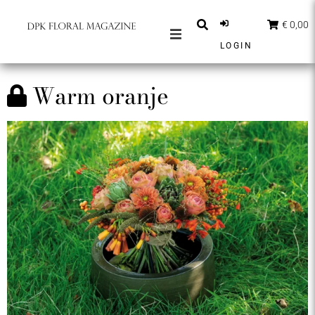
€ 0,00
LOGIN
MAGAZINES
Warm oranje
BERICHTEN
INSPIRATIE
PARTNERS
SHOP
NEDERLANDS
ABONNEER