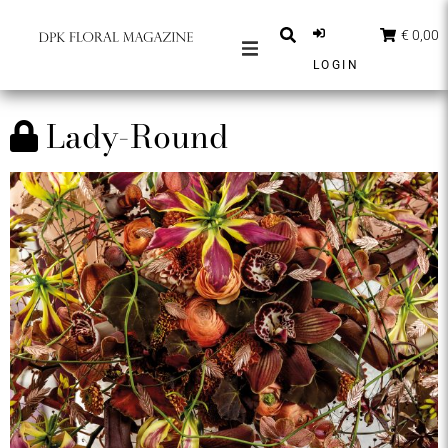
€ 0,00
LOGIN
MAGAZINES
Lady-Round
BERICHTEN
INSPIRATIE
PARTNERS
SHOP
NEDERLANDS
ABONNEER