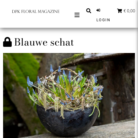
€ 0,00
LOGIN
MAGAZINES
Blauwe schat
BERICHTEN
INSPIRATIE
PARTNERS
SHOP
NEDERLANDS
ABONNEER