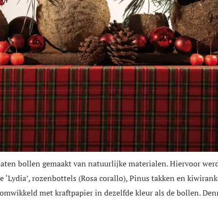
aten bollen gemaakt van natuurlijke materialen. Hiervoor werd k
e ‘Lydia’, rozenbottels (Rosa corallo), Pinus takken en kiwira
omwikkeld met kraftpapier in dezelfde kleur als de bollen. Den