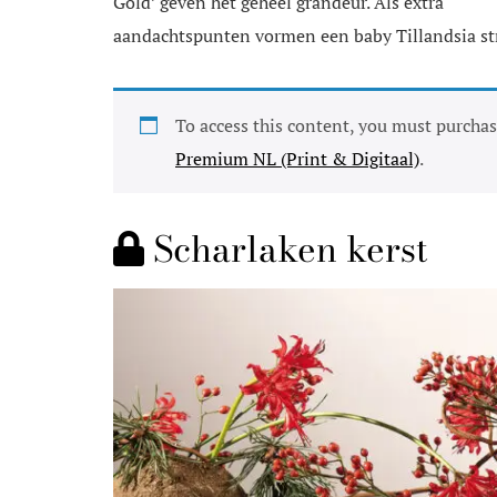
Gold’ geven het geheel grandeur. Als extra
aandachtspunten vormen een baby Tillandsia stre
To access this content, you must purcha
Premium NL (Print & Digitaal)
.
Scharlaken kerst