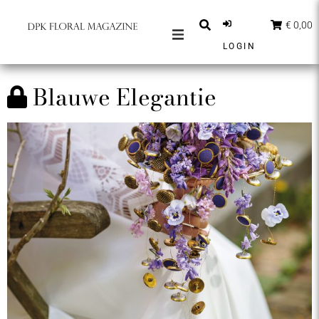
€ 0,00
LOGIN
MAGAZINES
Blauwe Elegantie
BERICHTEN
INSPIRATIE
PARTNERS
SHOP
NEDERLANDS
ABONNEER