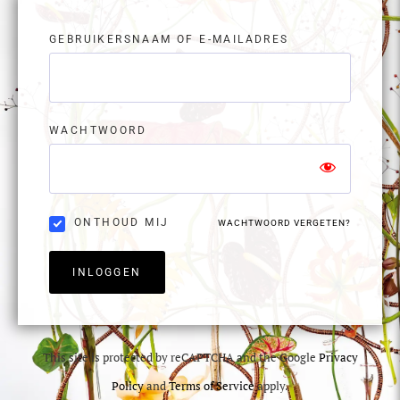
GEBRUIKERSNAAM OF E-MAILADRES
WACHTWOORD
ONTHOUD MIJ
WACHTWOORD VERGETEN?
INLOGGEN
This site is protected by reCAPTCHA and the Google
Privacy
Policy
and
Terms of Service
apply.