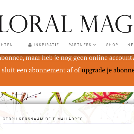
CHTEN
INSPIRATIE
PARTNERS
SHOP
NE
oegankelijk voor abonnees met een Digital On
 abonnee, maar heb je nog geen online account
, sluit een abonnement af of
upgrade je abonn
GEBRUIKERSNAAM OF E-MAILADRES