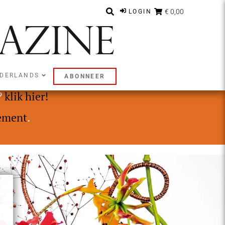
€ 0,00
LOGIN
DERLANDS
ABONNEER
ly of Premium abonnement.
?
klik hier!
ement
.