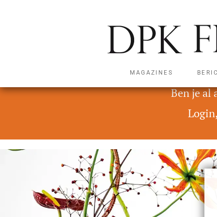
MAGAZINES
BERI
Deze content is alleen t
Ben je al
Login