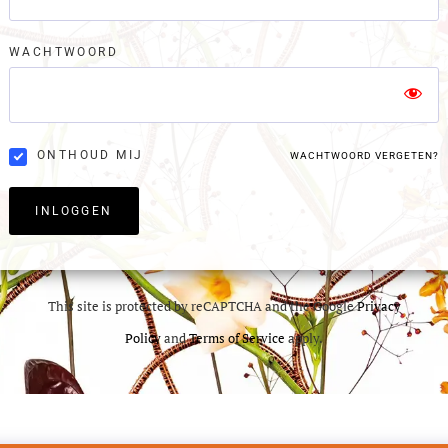
WACHTWOORD
ONTHOUD MIJ
WACHTWOORD VERGETEN?
INLOGGEN
This site is protected by reCAPTCHA and the Google
Privacy
Policy
and
Terms of Service
apply.