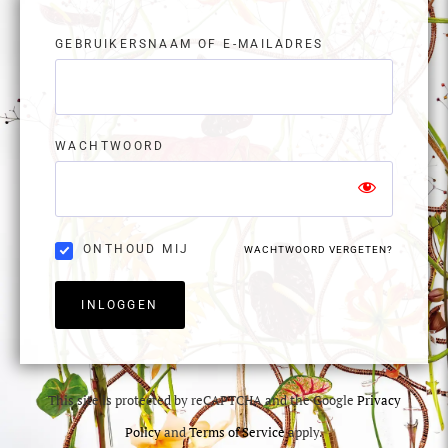
GEBRUIKERSNAAM OF E-MAILADRES
WACHTWOORD
ONTHOUD MIJ
WACHTWOORD VERGETEN?
INLOGGEN
This site is protected by reCAPTCHA and the Google
Privacy
Policy
and
Terms of Service
apply.