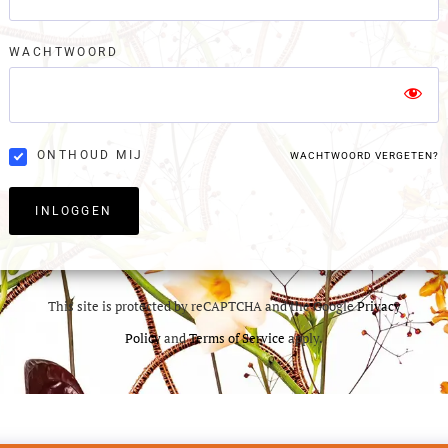
WACHTWOORD
ONTHOUD MIJ
WACHTWOORD VERGETEN?
INLOGGEN
This site is protected by reCAPTCHA and the Google
Privacy
Policy
and
Terms of Service
apply.