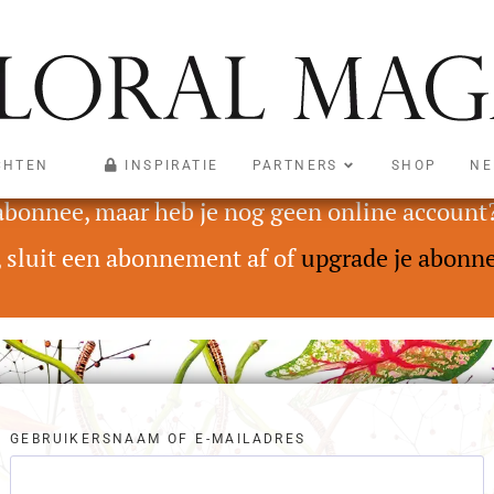
CHTEN
INSPIRATIE
PARTNERS
SHOP
NE
oegankelijk voor abonnees met een Digital On
 abonnee, maar heb je nog geen online account
, sluit een abonnement af of
upgrade je abonn
GEBRUIKERSNAAM OF E-MAILADRES