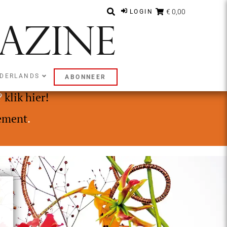
€ 0,00
LOGIN
DERLANDS
ABONNEER
ly of Premium abonnement.
?
klik hier!
ement
.