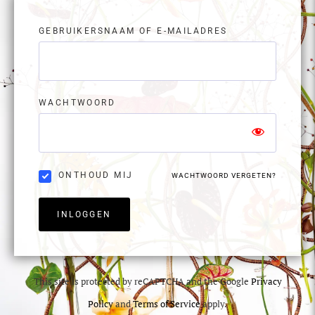
GEBRUIKERSNAAM OF E-MAILADRES
WACHTWOORD
ONTHOUD MIJ
WACHTWOORD VERGETEN?
INLOGGEN
This site is protected by reCAPTCHA and the Google
Privacy
Policy
and
Terms of Service
apply.