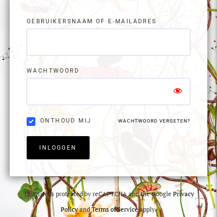
GEBRUIKERSNAAM OF E-MAILADRES
WACHTWOORD
ONTHOUD MIJ
WACHTWOORD VERGETEN?
INLOGGEN
This site is protected by reCAPTCHA and the Google
Privacy
Policy
and
Terms of Service
apply.