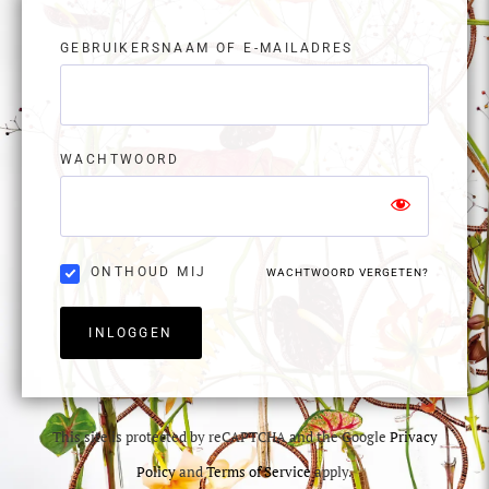
GEBRUIKERSNAAM OF E-MAILADRES
WACHTWOORD
ONTHOUD MIJ
WACHTWOORD VERGETEN?
INLOGGEN
This site is protected by reCAPTCHA and the Google
Privacy
Policy
and
Terms of Service
apply.