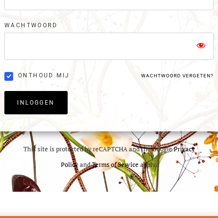
WACHTWOORD
ONTHOUD MIJ
WACHTWOORD VERGETEN?
INLOGGEN
This site is protected by reCAPTCHA and the Google
Privacy
Policy
and
Terms of Service
apply.