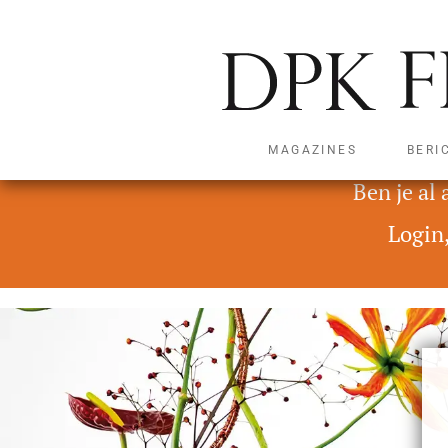
MAGAZINES
BERI
Deze content is alleen t
Ben je al
Login