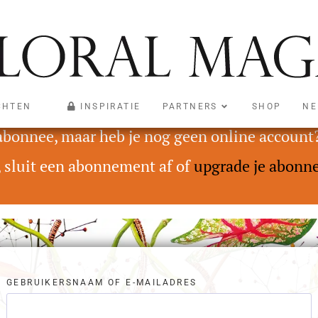
CHTEN
INSPIRATIE
PARTNERS
SHOP
NE
oegankelijk voor abonnees met een Digital On
 abonnee, maar heb je nog geen online account
, sluit een abonnement af of
upgrade je abonn
GEBRUIKERSNAAM OF E-MAILADRES