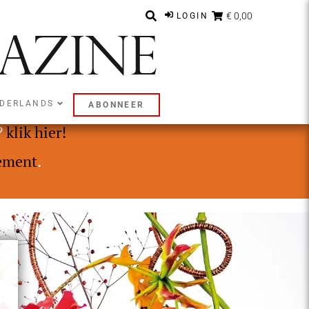
€ 0,00
LOGIN
DERLANDS
ABONNEER
ly of Premium abonnement.
?
klik hier!
ement
.