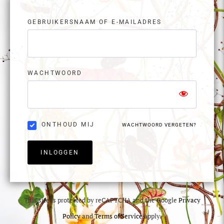
GEBRUIKERSNAAM OF E-MAILADRES
WACHTWOORD
ONTHOUD MIJ
WACHTWOORD VERGETEN?
INLOGGEN
This site is protected by reCAPTCHA and the Google
Privacy
Policy
and
Terms of Service
apply.