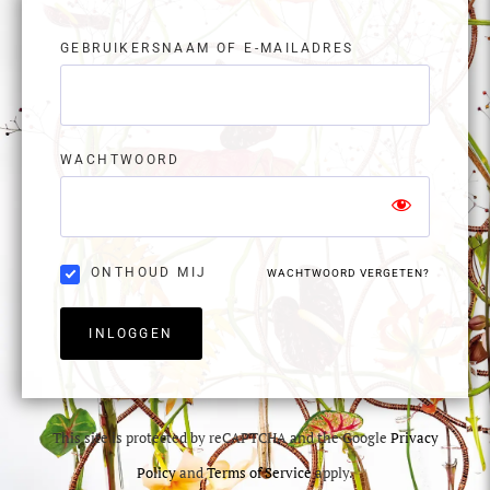
GEBRUIKERSNAAM OF E-MAILADRES
WACHTWOORD
ONTHOUD MIJ
WACHTWOORD VERGETEN?
INLOGGEN
This site is protected by reCAPTCHA and the Google
Privacy
Policy
and
Terms of Service
apply.