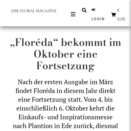
€
0,00
LOGIN
ZEITSCHRIFTEN
„Floréda“ bekommt im
NACHRICHTEN
Oktober eine
INSPIRATION
Fortsetzung
PARTNER
SHOP
Nach der ersten Ausgabe im März
DEUTSCH
findet Floréda in diesem Jahr direkt
ABONNIEREN
eine Fortsetzung statt. Vom 4. bis
einschließlich 6. Oktober kehrt die
Einkaufs- und Inspirationsmesse
nach Plantion in Ede zurück, diesmal