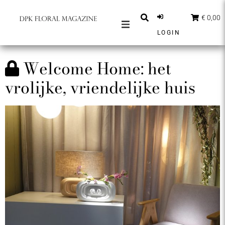
€ 0,00
LOGIN
MAGAZINES
Welcome Home: het
BERICHTEN
vrolijke, vriende­lijke huis
INSPIRATIE
PARTNERS
SHOP
NEDERLANDS
ABONNEER