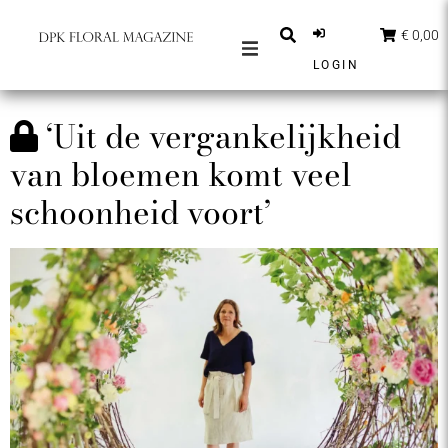
€ 0,00
LOGIN
MAGAZINES
‘Uit de vergankelijkheid
BERICHTEN
van bloemen komt veel
INSPIRATIE
schoonheid voort’
PARTNERS
SHOP
NEDERLANDS
ABONNEER