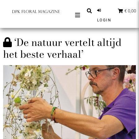
€ 0,00
LOGIN
MAGAZINES
‘De natuur vertelt altijd
BERICHTEN
het beste verhaal’
INSPIRATIE
PARTNERS
SHOP
NEDERLANDS
ABONNEER