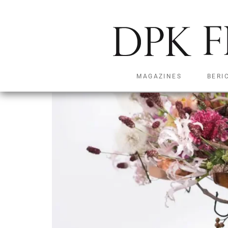
Paardenbloemboeke
MAGAZINES
BERI