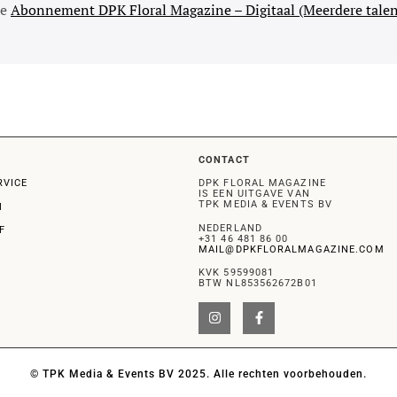
se
Abonnement DPK Floral Magazine – Digitaal (Meerdere talen
CONTACT
RVICE
DPK FLORAL MAGAZINE
IS EEN UITGAVE VAN
TPK MEDIA & EVENTS BV
N
NEDERLAND
F
+31 46 481 86 00
MAIL@DPKFLORALMAGAZINE.COM
KVK 59599081
BTW NL853562672B01
© TPK Media & Events BV 2025. Alle rechten voorbehouden.