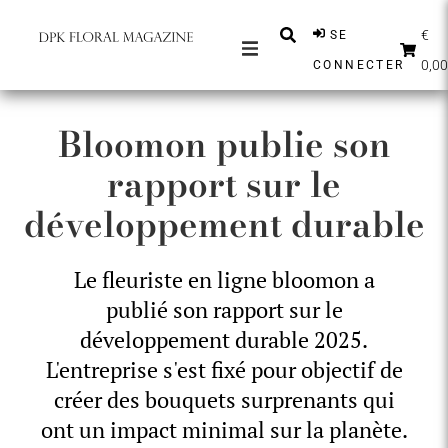
€
SE
0,00
CONNECTER
MAGAZINES
Bloomon publie son
MESSAGES
rapport sur le
INSPIRATION
développement durable
PARTENAIRES
BOUTIQUE
Le fleuriste en ligne bloomon a
FRANÇAIS
publié son rapport sur le
S'ABONNER
développement durable 2025.
L'entreprise s'est fixé pour objectif de
créer des bouquets surprenants qui
ont un impact minimal sur la planète.